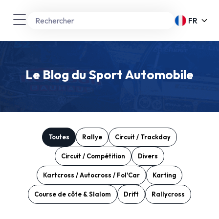
FR
Le Blog du Sport Automobile
Toutes
Rallye
Circuit / Trackday
Circuit / Compétition
Divers
Kartcross / Autocross / Fol'Car
Karting
Course de côte & Slalom
Drift
Rallycross