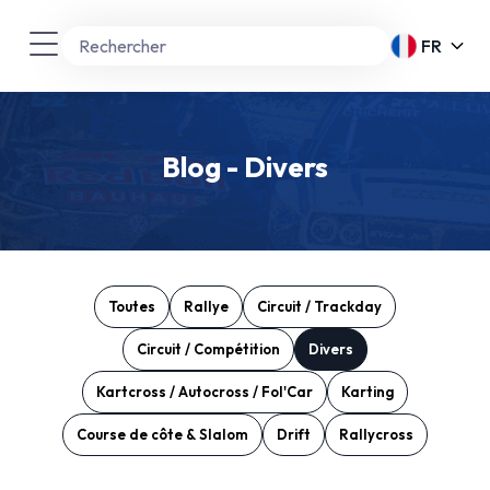
FR
Blog - Divers
Toutes
Rallye
Circuit / Trackday
Circuit / Compétition
Divers
Kartcross / Autocross / Fol'Car
Karting
Course de côte & Slalom
Drift
Rallycross