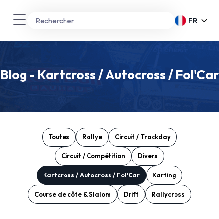
FR
Blog - Kartcross / Autocross / Fol'Car
Toutes
Rallye
Circuit / Trackday
Circuit / Compétition
Divers
Kartcross / Autocross / Fol'Car
Karting
Course de côte & Slalom
Drift
Rallycross