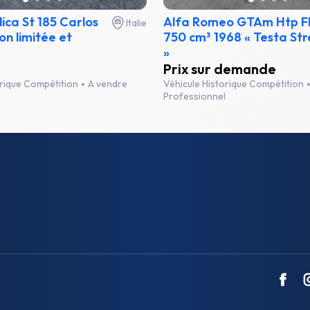
ica St 185 Carlos
Alfa Romeo GTAm Htp FI
Italie
on limitée et
750 cm³ 1968 « Testa Str
»
Prix sur demande
orique Compétition
A vendre
Véhicule Historique Compétition
Professionnel