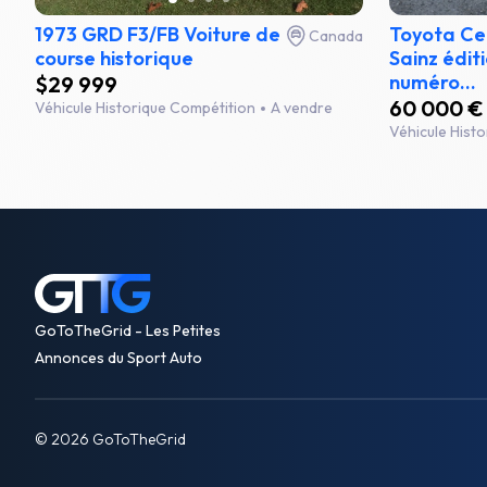
1973 GRD F3/FB Voiture de
Toyota Cel
Canada
course historique
Sainz éditi
numéro...
$29 999
60 000 €
Véhicule Historique Compétition
A vendre
Véhicule Hist
GoToTheGrid - Les Petites
Annonces du Sport Auto
© 2026 GoToTheGrid