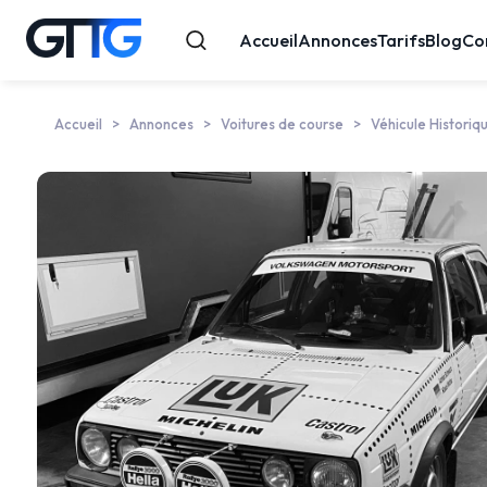
Accueil
Annonces
Tarifs
Blog
Co
Accueil
Annonces
Voitures de course
Véhicule Historiq