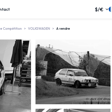
$/€
ntact
ue Compétition
VOLKSWAGEN
A vendre