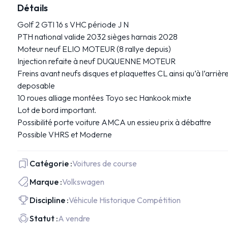
Détails
Golf 2 GTI 16 s VHC période J N
PTH national valide 2032 sièges harnais 2028
Moteur neuf ELIO MOTEUR (8 rallye depuis)
Injection refaite à neuf DUQUENNE MOTEUR
Freins avant neufs disques et plaquettes CL ainsi qu’à l’arriè
deposable
10 roues alliage montées Toyo sec Hankook mixte
Lot de bord important.
Possibilité porte voiture AMCA un essieu prix à débattre
Possible VHRS et Moderne
Catégorie :
Voitures de course
Marque :
Volkswagen
Discipline :
Véhicule Historique Compétition
Statut :
A vendre