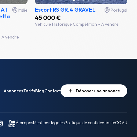
A 1
Escort RS GR.4 GRAVEL
Italie
Portugal
etta
45 000 €
Véhicule Historique Compétition
A vendre
A vendre
Annonces
Tarifs
Blog
Contact
Déposer une annonce
À propos
Mentions légales
Politique de confidentialité
CGVU