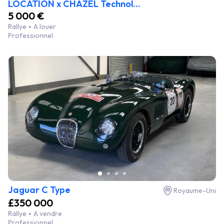
LOCATION x CHAZEL Technol...
5 000 €
Rallye
A louer
Professionnel
Jaguar C Type
Royaume-Uni
£350 000
Rallye
A vendre
Professionnel