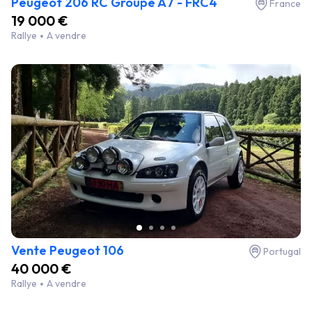
Peugeot 206 RC Groupe A7 - FRC4
France
19 000 €
Rallye
A vendre
Vente Peugeot 106
Portugal
40 000 €
Rallye
A vendre