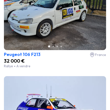
Peugeot 106 F213
France
32 000 €
Rallye
A vendre