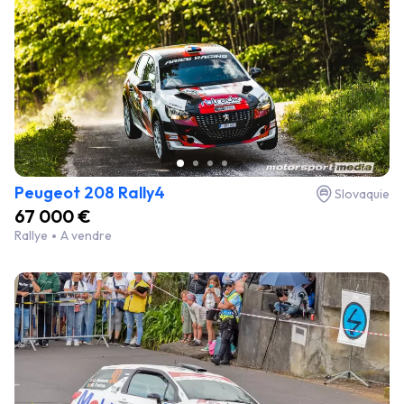
Peugeot 208 Rally4
Slovaquie
67 000 €
Rallye
A vendre