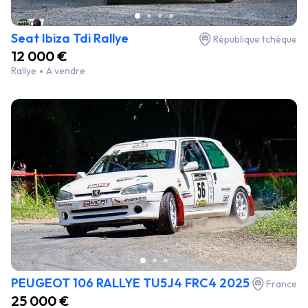
Seat Ibiza Tdi Rallye
République tchèque
12 000 €
Rallye
A vendre
PEUGEOT 106 RALLYE TU5J4 FRC4 2025
France
25 000 €