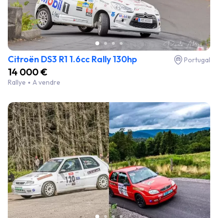
Citroën DS3 R1 1.6cc Rally 130hp
Portugal
14 000 €
Rallye
A vendre