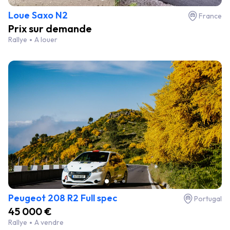
Loue Saxo N2
France
Prix sur demande
Rallye
A louer
Peugeot 208 R2 Full spec
Portugal
45 000 €
Rallye
A vendre