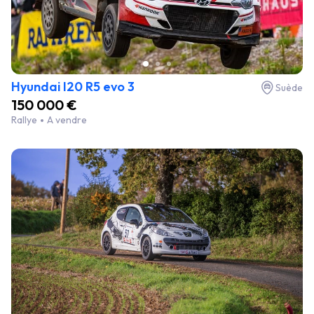
Hyundai I20 R5 evo 3
Suède
150 000 €
Rallye
A vendre