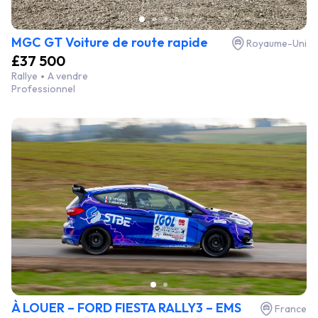
MGC GT Voiture de route rapide
Royaume-Uni
£37 500
Rallye
A vendre
Professionnel
À LOUER – FORD FIESTA RALLY3 – EMS
France