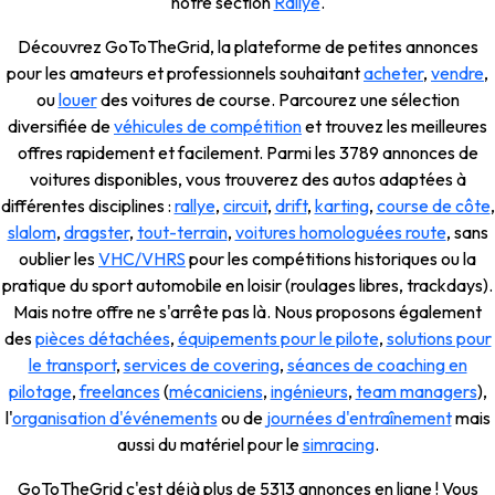
notre section
Rallye
.
Découvrez GoToTheGrid, la plateforme de petites annonces
pour les amateurs et professionnels souhaitant
acheter
,
vendre
,
ou
louer
des voitures de course. Parcourez une sélection
diversifiée de
véhicules de compétition
et trouvez les meilleures
offres rapidement et facilement. Parmi les 3789 annonces de
voitures disponibles, vous trouverez des autos adaptées à
différentes disciplines :
rallye
,
circuit
,
drift
,
karting
,
course de côte
,
slalom
,
dragster
,
tout-terrain
,
voitures homologuées route
, sans
oublier les
VHC/VHRS
pour les compétitions historiques ou la
pratique du sport automobile en loisir (roulages libres, trackdays).
Mais notre offre ne s'arrête pas là. Nous proposons également
des
pièces détachées
,
équipements pour le pilote
,
solutions pour
le transport
,
services de covering
,
séances de coaching en
pilotage
,
freelances
(
mécaniciens
,
ingénieurs
,
team managers
),
l'
organisation d'événements
ou de
journées d'entraînement
mais
aussi du matériel pour le
simracing
.
GoToTheGrid c'est déjà plus de 5313 annonces en ligne ! Vous