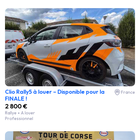
Clio Rally5 à louer – Disponible pour la
France
FINALE !
2 800 €
Rallye
A louer
Professionnel