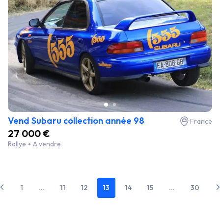
Vend Subaru collection année 98
France
27 000 €
Rallye
A vendre
1
...
11
12
13
14
15
...
30