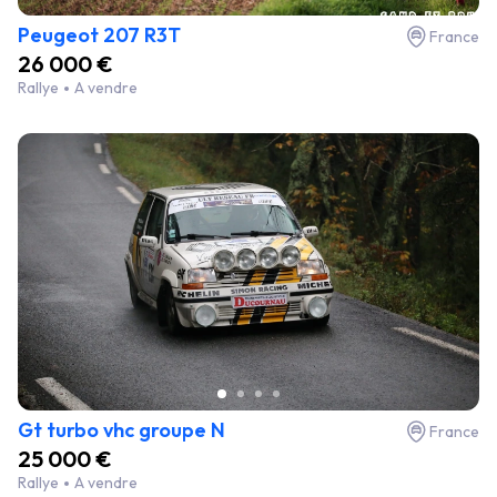
Peugeot 207 R3T
France
26 000 €
Rallye
A vendre
Gt turbo vhc groupe N
France
25 000 €
Rallye
A vendre