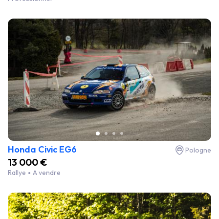
Honda Civic EG6
Pologne
13 000 €
Rallye
A vendre