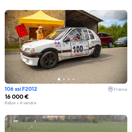
106 xsi F2012
France
16 000 €
Rallye
A vendre