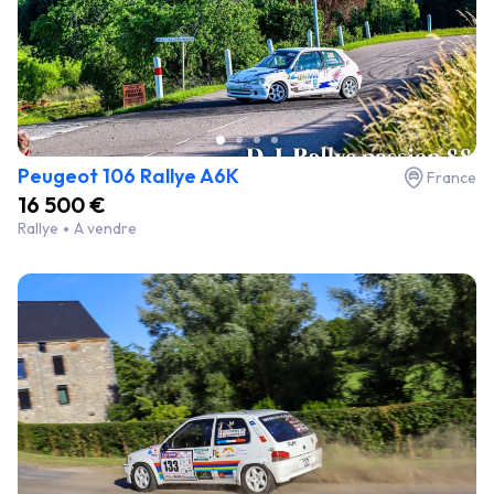
Peugeot 106 Rallye A6K
France
16 500 €
Rallye
A vendre