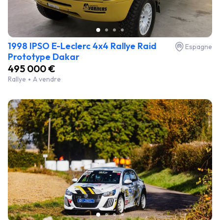
1998 IPSO E-Leclerc 4x4 Rallye Raid
Espagne
Prototype Dakar
495 000 €
Rallye
A vendre