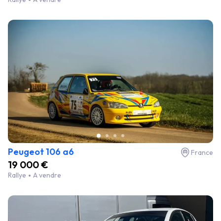
Peugeot 106 a6
France
19 000 €
Rallye
A vendre