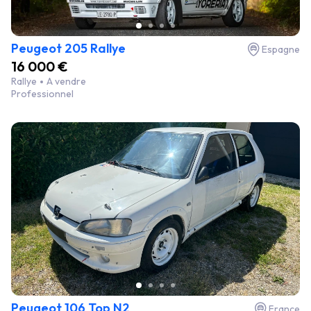
Peugeot 205 Rallye
Espagne
16 000 €
Rallye
A vendre
Professionnel
Peugeot 106 Top N2
France