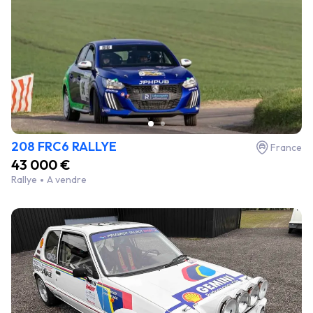
208 FRC6 RALLYE
France
43 000 €
Rallye
A vendre