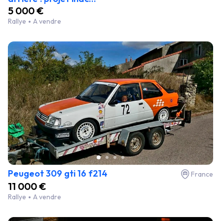
5 000 €
Rallye
A vendre
Peugeot 309 gti 16 f214
France
11 000 €
Rallye
A vendre