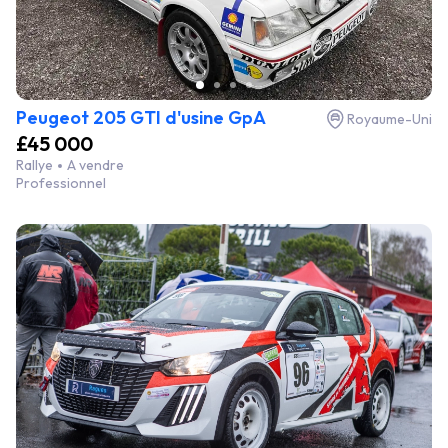
Peugeot 205 GTI d'usine GpA
Royaume-Uni
£45 000
Rallye
A vendre
Professionnel