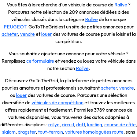
Vous êtes à la recherche d'un véhicule de course de
Rallye
?
Parcourez notre sélection de 209 annonces dédiées à des
véhicules classés dans la catégorie
Rallye
de la marque
PEUGEOT
. GoToTheGrid est un site de petites annonces pour
acheter
,
vendre
et
louer
des voitures de course pour le loisir et la
compétition.
Vous souhaitez ajouter une annonce pour votre véhicule ?
Remplissez
ce formulaire
et vendez ou louez votre véhicule dans
notre section
Rallye
.
Découvrez GoToTheGrid, la plateforme de petites annonces
pour les amateurs et professionnels souhaitant
acheter
,
vendre
,
ou
louer
des voitures de course. Parcourez une sélection
diversifiée de
véhicules de compétition
et trouvez les meilleures
offres rapidement et facilement. Parmi les 3789 annonces de
voitures disponibles, vous trouverez des autos adaptées à
différentes disciplines :
rallye
,
circuit
,
drift
,
karting
,
course de côte
,
slalom
,
dragster
,
tout-terrain
,
voitures homologuées route
, sans