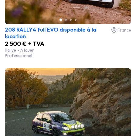
208 RALLY4 full EVO disponible à la
France
location
2 500 € + TVA
Rallye
A louer
Professionnel