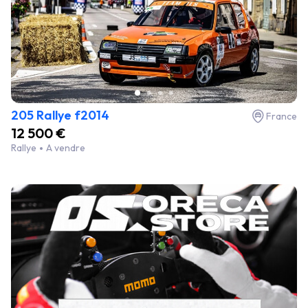
205 Rallye f2014
France
12 500 €
Rallye
A vendre