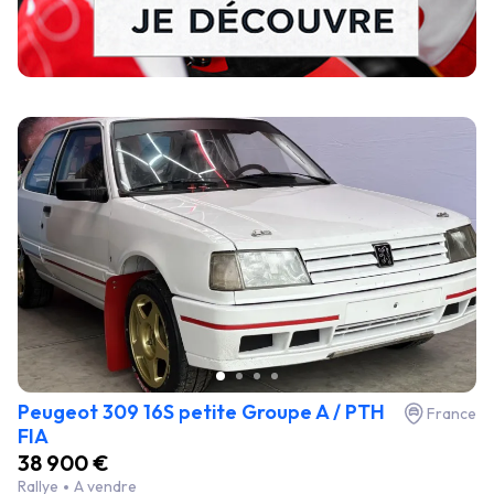
Peugeot 309 16S petite Groupe A / PTH
France
FIA
38 900 €
Rallye
A vendre