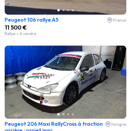
Peugeot 106 rallye A5
France
11 500 €
Rallye
A vendre
Peugeot 206 Maxi RallyCross à traction
Hongrie
arrière : projet inac...