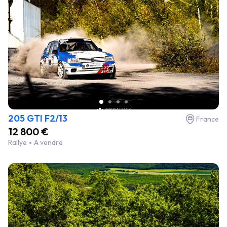
205 GTI F2/13
France
12 800 €
Rallye
A vendre