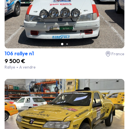
106 rallye n1
France
9 500 €
Rallye
A vendre