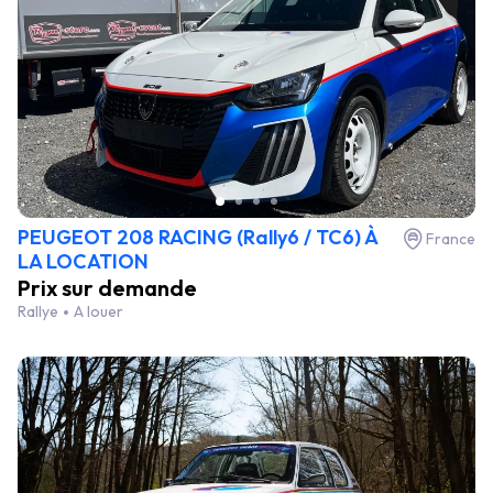
PEUGEOT 208 RACING (Rally6 / TC6) À
France
LA LOCATION
Prix sur demande
Rallye
A louer