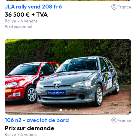
JLA rally vend 208 fr6
France
36 500 € + TVA
Rallye
A vendre
Professionnel
106 n2 - avec lot de bord
France
Prix sur demande
Rallye
A vendre