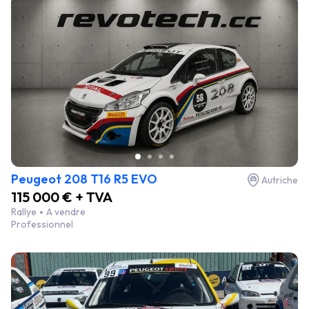
Peugeot 208 T16 R5 EVO
Autriche
115 000 € + TVA
Rallye
A vendre
Professionnel