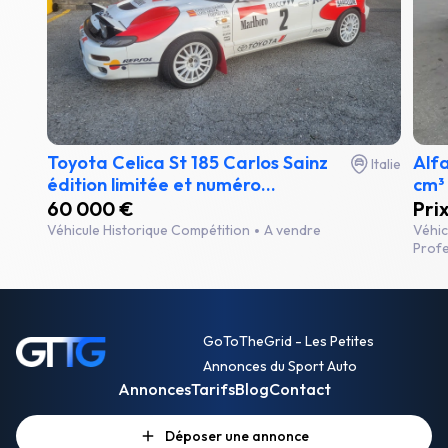
Toyota Celica St 185 Carlos Sainz
Alf
Italie
édition limitée et numéro...
cm³ 
60 000 €
Pri
Véhicule Historique Compétition
A vendre
Véhic
Profe
GoToTheGrid - Les Petites
Annonces du Sport Auto
Annonces
Tarifs
Blog
Contact
Déposer une annonce