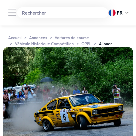
FR
Accueil
Annonces
Voitures de course
Véhicule Historique Compétition
OPEL
A louer