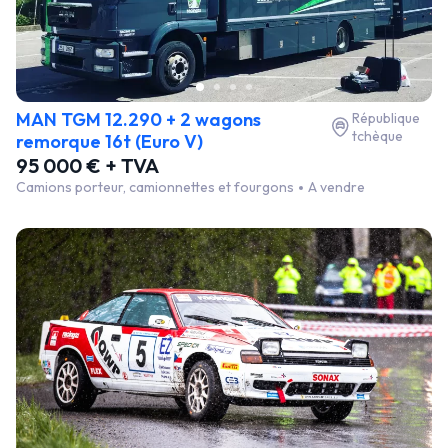
MAN TGM 12.290 + 2 wagons
République
tchèque
remorque 16t (Euro V)
95 000 € + TVA
Camions porteur, camionnettes et fourgons
A vendre