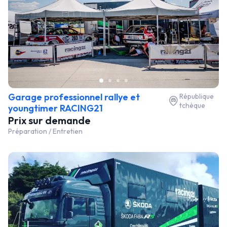
Garage professionnel rallye et
République
tchèque
youngtimer RACING21
Prix sur demande
Préparation / Entretien