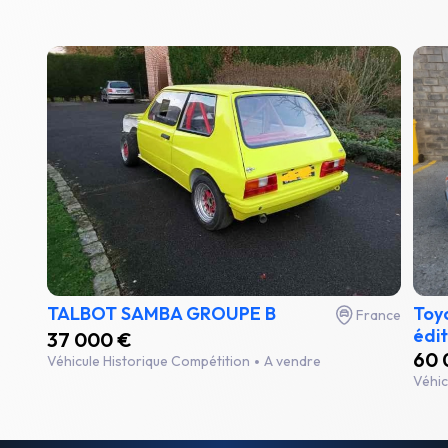
TALBOT SAMBA GROUPE B
Toyo
France
édit
37 000 €
60 
Véhicule Historique Compétition
A vendre
Véhic