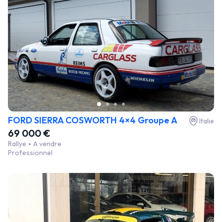
FORD SIERRA COSWORTH 4×4 Groupe A
Italie
69 000 €
Rallye
A vendre
Professionnel