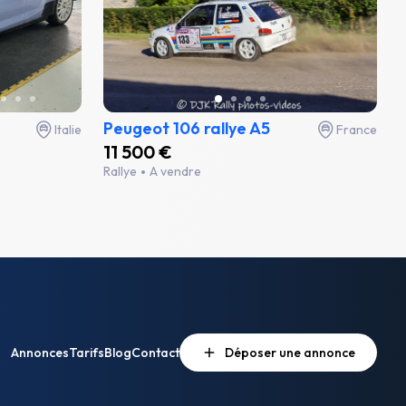
Peugeot 106 rallye A5
Italie
France
11 500 €
Rallye
A vendre
Annonces
Tarifs
Blog
Contact
Déposer une annonce