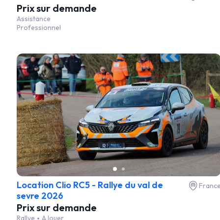
Prix sur demande
Assistance
Professionnel
Location Clio RC5 - Rallye du val de
Franc
sevre 2026
Prix sur demande
Rallye
A louer