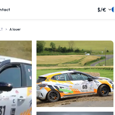
$/€
ntact
LT
A louer