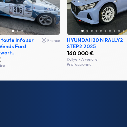
toute info sur
HYUNDAI i20 N RALLY2
France
 Vends Ford
STEP2 2025
wort...
160 000 €
€
Rallye
A vendre
Professionnel
dre