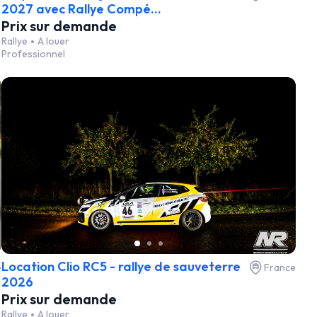
2027 avec Rallye Compé...
Prix sur demande
Rallye
A louer
Professionnel
Location Clio RC5 - rallye de sauveterre
e
France
2026
Prix sur demande
Rallye
A louer