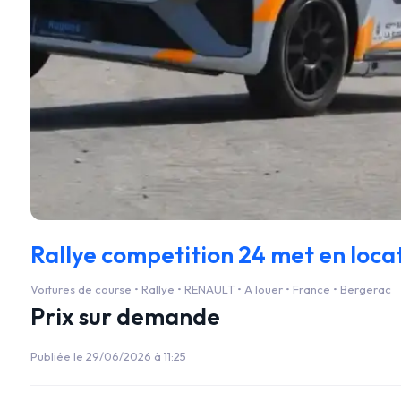
Rallye competition 24 met en locat
Voitures de course • Rallye • RENAULT • A louer • France • Bergerac
Prix sur demande
Publiée le 29/06/2026 à 11:25