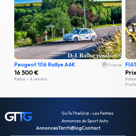
Peugeot 106 Rallye A6K
FIAT
France
16 500 €
Pri
Rallye
A vendre
Rally
Profe
GoToTheGrid - Les Petites
Annonces du Sport Auto
Annonces
Tarifs
Blog
Contact