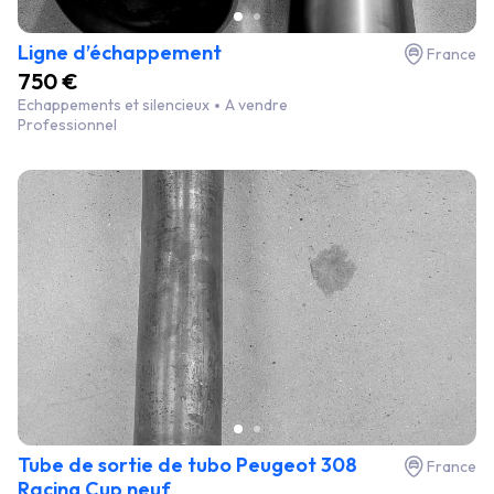
Ligne d’échappement
France
750 €
Echappements et silencieux
A vendre
Professionnel
Tube de sortie de tubo Peugeot 308
France
Racing Cup neuf