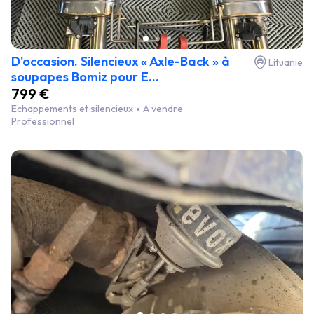
D'occasion. Silencieux « Axle-Back » à
Lituanie
soupapes Bomiz pour E...
799 €
Echappements et silencieux
A vendre
Professionnel