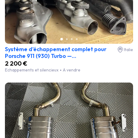
Système d'échappement complet pour
Italie
Porsche 911 (930) Turbo —...
2 200 €
Echappements et silencieux
A vendre