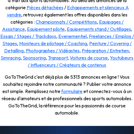
a trait aux sports automobiles. Au delà des annonces de la
catégorie
Pièces détachées
/
Echappements et silencieux A
vendre
, retrouvez également les offres disponibles dans les
catégories :
Championnats / Compétitions
,
Equipages /
Assistance
,
Equipement pilote
,
Equipements stand / Outillages
,
Essais / Stages / Trackdays
,
Evenementiel
,
Freelances / Emplois /
Stages
,
Moniteurs de pilotage / Coaching
,
Peinture / Covering /
Detailling
,
Photographes / Vidéastes
,
Préparation / Entretien
,
Simracing
,
Sponsoring
,
Transport
,
Voitures de course
,
Youtubeurs
/ Influenceurs / Créateurs de contenus
GoToTheGrid c'est déjà plus de 5313 annonces en ligne ! Vous
souhaitez rejoindre notre communauté ? Publier votre annonce
est simple. Remplissez notre
formulaire
et connectez-vous à un
réseau d'amateurs et de professionnels des sports automobiles.
GoToTheGrid, la référence pour les passionnés de course
automobile.