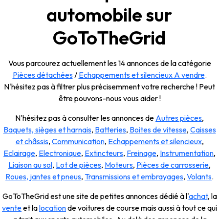
automobile sur
GoToTheGrid
Vous parcourez actuellement les 14 annonces de la catégorie
Pièces détachées
/
Echappements et silencieux A vendre
.
N'hésitez pas à filtrer plus précisemment votre recherche ! Peut
être pouvons-nous vous aider !
N'hésitez pas à consulter les annonces de
Autres pièces
,
Baquets, sièges et harnais
,
Batteries
,
Boites de vitesse
,
Caisses
et châssis
,
Communication
,
Echappements et silencieux
,
Eclairage
,
Electronique
,
Extincteurs
,
Freinage
,
Instrumentation
,
Liaison au sol
,
Lot de pièces
,
Moteurs
,
Pièces de carrosserie
,
Roues, jantes et pneus
,
Transmissions et embrayages
,
Volants
.
GoToTheGrid est une site de petites annonces dédié à l'
achat
, la
vente
et la
location
de voitures de course mais aussi à tout ce qui