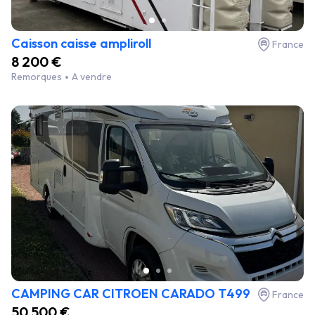
Caisson caisse ampliroll
France
8 200 €
Remorques
A vendre
CAMPING CAR CITROEN CARADO T499
France
50 500 €