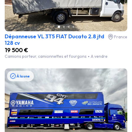
Dépanneuse VL 3T5 FIAT Ducato 2.8 jtd
France
128 cv
19 500 €
Camions porteur, camionnettes et fourgons
A vendre
À la une