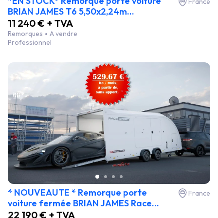
*EN STOCK* Remorque porte voiture
France
BRIAN JAMES T6 5,50x2,24m...
11 240 € + TVA
Remorques
A vendre
Professionnel
* NOUVEAUTE * Remorque porte
France
voiture fermée BRIAN JAMES Race...
22 190 € + TVA