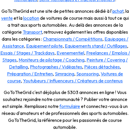
GoToTheGrid est une site de petites annonces dédié à l'
achat
, la
vente
et la
location
de voitures de course mais aussi à tout ce qui
a trait aux sports automobiles. Au delà des annonces de la
catégorie
Transport
, retrouvez également les offres disponibles
dans les catégories :
Championnats / Compétitions
,
Equipages /
Assistance
,
Equipement pilote
,
Equipements stand / Outillages
,
Essais / Stages / Trackdays
,
Evenementiel
,
Freelances / Emplois /
Stages
,
Moniteurs de pilotage / Coaching
,
Peinture / Covering /
Detailling
,
Photographes / Vidéastes
,
Pièces détachées
,
Préparation / Entretien
,
Simracing
,
Sponsoring
,
Voitures de
course
,
Youtubeurs / Influenceurs / Créateurs de contenus
GoToTheGrid c'est déjà plus de 5303 annonces en ligne ! Vous
souhaitez rejoindre notre communauté ? Publier votre annonce
est simple. Remplissez notre
formulaire
et connectez-vous à un
réseau d'amateurs et de professionnels des sports automobiles.
GoToTheGrid, la référence pour les passionnés de course
automobile.