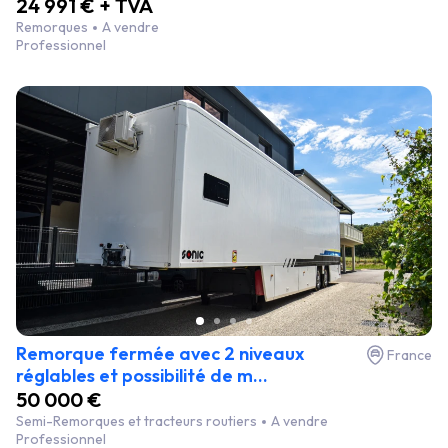
24 991 € + TVA
Remorques
A vendre
Professionnel
Remorque fermée avec 2 niveaux
France
réglables et possibilité de m...
50 000 €
Semi-Remorques et tracteurs routiers
A vendre
Professionnel