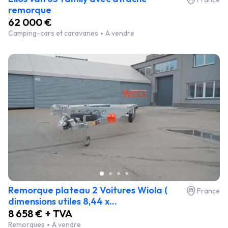
remorque
62 000 €
Camping-cars et caravanes
A vendre
Remorque plateau 2 Voitures Wiola (
France
dimensions utiles 8,44 x...
8 658 € + TVA
Remorques
A vendre