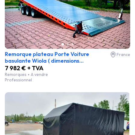
Remorque plateau Porte Voiture
France
basulante Wiola ( dimensions...
7 982 € + TVA
Remorques
A vendre
Professionnel