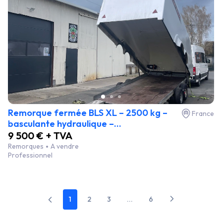
Remorque fermée BLS XL – 2500 kg –
France
basculante hydraulique –...
9 500 € + TVA
Remorques
A vendre
Professionnel
1
2
3
...
6