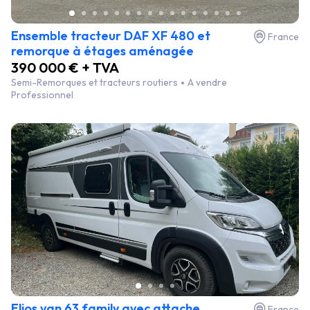
Ensemble tracteur DAF XF 480 et
France
remorque à étages aménagée
390 000 € + TVA
Semi-Remorques et tracteurs routiers
A vendre
Professionnel
Elios van 63 family avec attache
France