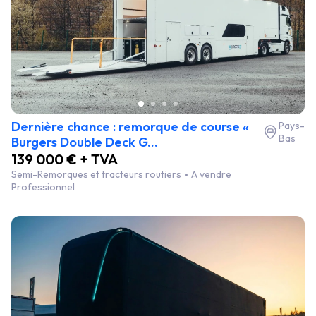
Dernière chance : remorque de course «
Pays-
Bas
Burgers Double Deck G...
139 000 € + TVA
Semi-Remorques et tracteurs routiers
A vendre
Professionnel