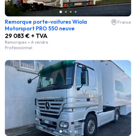
Remorque porte-voitures Wiola
France
Motorsport PRO 550 neuve
29 083 € + TVA
Remorques
A vendre
Professionnel