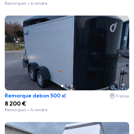
Remorques
A vendre
Remorque debon 500 xl
France
8 200 €
Remorques
A vendre