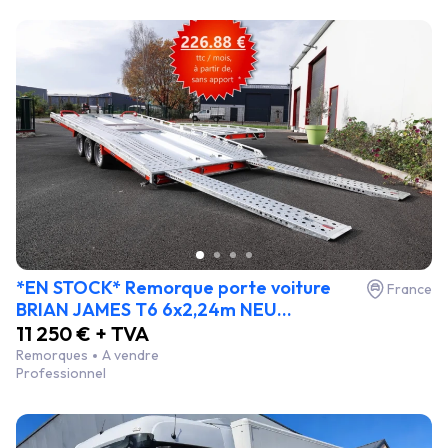
*EN STOCK* Remorque porte voiture
France
BRIAN JAMES T6 6x2,24m NEU...
11 250 € + TVA
Remorques
A vendre
Professionnel