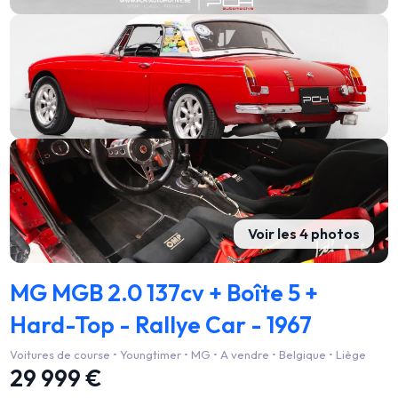
Voir les 4 photos
MG MGB 2.0 137cv + Boîte 5 +
Hard-Top - Rallye Car - 1967
Voitures de course • Youngtimer • MG • A vendre • Belgique • Liège
29 999 €