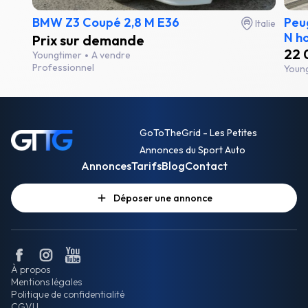
BMW Z3 Coupé 2,8 M E36
Peug
Italie
N ho
Prix sur demande
22 
Youngtimer
A vendre
Professionnel
Youn
GoToTheGrid - Les Petites
Annonces du Sport Auto
Annonces
Tarifs
Blog
Contact
Déposer une annonce
À propos
Mentions légales
Politique de confidentialité
CGVU