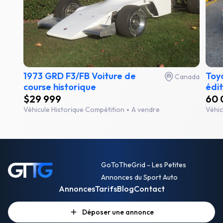
1973 GRD F3/FB Voiture de
Toyo
Canada
course historique
édit
$29 999
60 
Véhicule Historique Compétition
A vendre
Véhic
GoToTheGrid - Les Petites
Annonces du Sport Auto
Annonces
Tarifs
Blog
Contact
Déposer une annonce