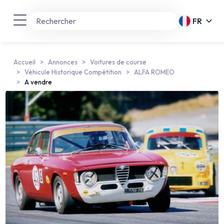
FR
Accueil
Annonces
Voitures de course
Véhicule Historique Compétition
ALFA ROMEO
A vendre