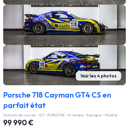
Voir les 4 photos
Porsche 718 Cayman GT4 CS en
parfait état
Voitures de course • GT • PORSCHE • A vendre • Espagne • Madrid
99 990 €