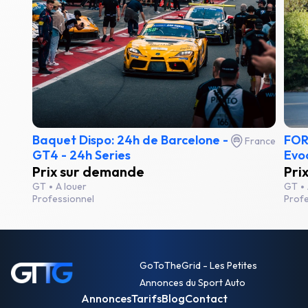
Baquet Dispo: 24h de Barcelone -
FOR
France
GT4 - 24h Series
Evoc
Prix sur demande
Pri
GT
A louer
GT
Professionnel
Profe
GoToTheGrid - Les Petites
Annonces du Sport Auto
Annonces
Tarifs
Blog
Contact