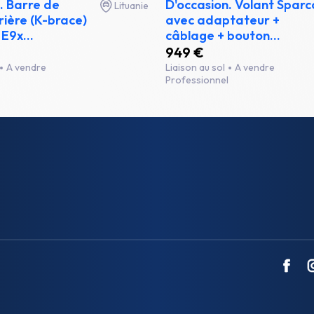
. Barre de
D'occasion. Volant Sparc
Lituanie
rière (K-brace)
avec adaptateur +
E9x...
câblage + bouton...
949 €
A vendre
Liaison au sol
A vendre
Professionnel