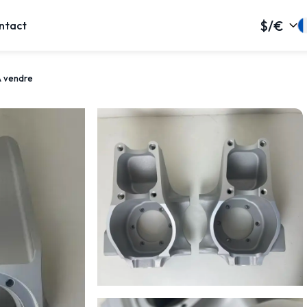
$/€
ntact
 vendre