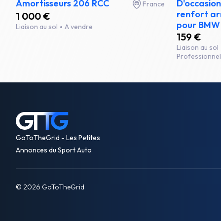
Amortisseurs 206 RCC
D'occasion
France
renfort ar
1 000 €
pour BMW 
Liaison au sol
A vendre
159 €
Liaison au sol
Professionnel
GoToTheGrid - Les Petites
Annonces du Sport Auto
© 2026 GoToTheGrid