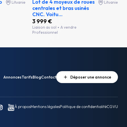
o
Lot de 4 moyeux de roues
Lituanie
Lituanie
centrales et bras usinés
CNC. Voitu...
3 999 €
Liaison au sol
A vendre
Professionnel
Annonces
Tarifs
Blog
Contact
Déposer une annonce
À propos
Mentions légales
Politique de confidentialité
CGVU