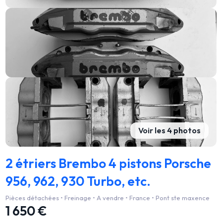
Voir les 4 photos
2 étriers Brembo 4 pistons Porsche
956, 962, 930 Turbo, etc.
Pièces détachées • Freinage • A vendre • France • Pont ste maxence
1 650 €