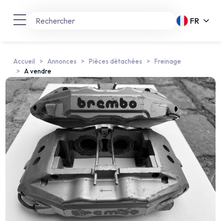
FR
Accueil
Annonces
Pièces détachées
Freinage
A vendre