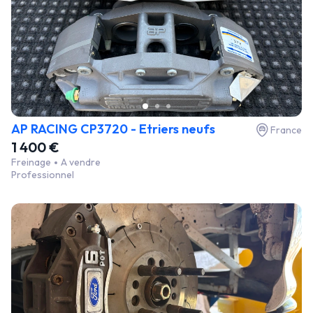
AP RACING CP3720 - Etriers neufs
France
1 400 €
Freinage
A vendre
Professionnel