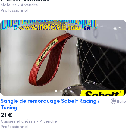
Moteurs
A vendre
Professionnel
Sangle de remorquage Sabelt Racing /
e
Italie
Tuning
21 €
Caisses et châssis
A vendre
Professionnel