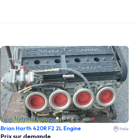
Brian Harth 420R F2 2L Engine
e
Italie
Prix sur demande