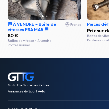
🏁 À VENDRE – Boîte de
Pièces dé
France
vitesses PSA MA5 🏁
Prix sur
80 €
Boites de vit
Professionnel
Boites de vitesse
A vendre
Professionnel
GoToTheGrid - Les Petites
Annonces du Sport Auto