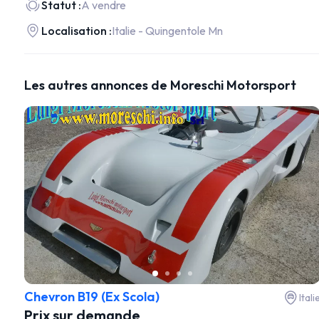
Statut :
A vendre
Localisation :
Italie - Quingentole Mn
Les autres annonces de Moreschi Motorsport
Chevron B19 (Ex Scola)
Itali
Prix sur demande