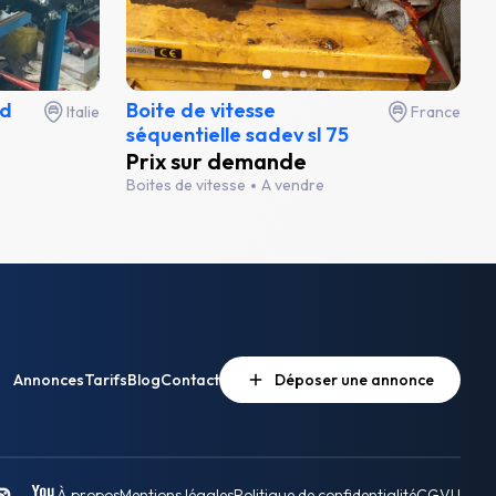
nd
Boite de vitesse
Italie
France
séquentielle sadev sl 75
Prix sur demande
Boites de vitesse
A vendre
Annonces
Tarifs
Blog
Contact
Déposer une annonce
À propos
Mentions légales
Politique de confidentialité
CGVU