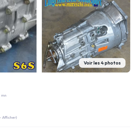
Voir les 4 photos
e mn
 Afficher)