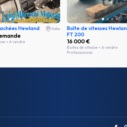
tachées Hewland
Boîte de vitesses Hewla
Italie
FT 200
 demande
16 000 €
esse
A vendre
Boites de vitesse
A vendre
Professionnel