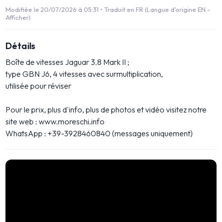
Modifiée le 20/07/2026 à 05:31 •
Traduit en FR (Langue d'origine EN -
Afficher)
Détails
Boîte de vitesses Jaguar 3.8 Mark II ;
type GBN J6, 4 vitesses avec surmultiplication,
utilisée pour réviser
Pour le prix, plus d'info, plus de photos et vidéo visitez notre
site web : www.moreschi.info
WhatsApp : +39-3928460840 (messages uniquement)