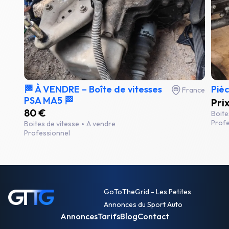
🏁 À VENDRE – Boîte de vitesses
Piè
France
PSA MA5 🏁
Pri
80 €
Boite
Profe
Boites de vitesse
A vendre
Professionnel
GoToTheGrid - Les Petites
Annonces du Sport Auto
Annonces
Tarifs
Blog
Contact