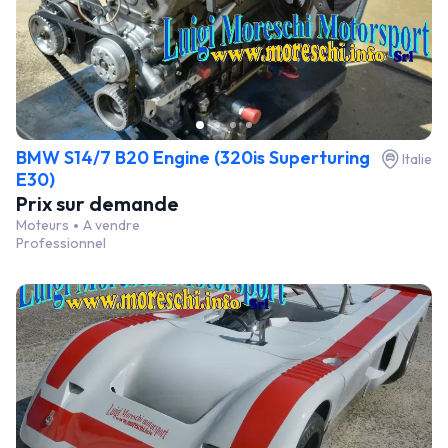
BMW S14/7 B20 Engine (320is Superturing
Italie
E30)
Prix sur demande
Moteurs
A vendre
Professionnel