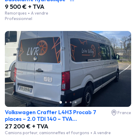
9 500 € + TVA
Remorques
A vendre
Professionnel
Volkswagen Crafter L4H3 Procab 7
France
places – 2.0 TDI 140 – TVA...
27 200 € + TVA
Camions porteur, camionnettes et fourgons
A vendre