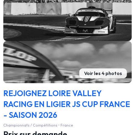
Voir les 4 photos
REJOIGNEZ LOIRE VALLEY
RACING EN LIGIER JS CUP FRANCE
- SAISON 2026
Championnats / Compétitions • France
Prix sur demande