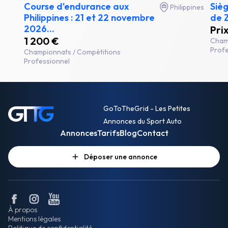
Course d'endurance aux
Sièg
Philippines
Philippines : 21 et 22 novembre
de 
2026...
Pri
1 200 €
Cham
Profe
Championnats / Compétitions
Professionnel
GoToTheGrid - Les Petites
Annonces du Sport Auto
Annonces
Tarifs
Blog
Contact
Déposer une annonce
À propos
Mentions légales
Politique de confidentialité