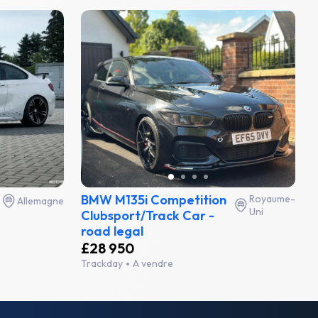
BMW M135i Competition
Royaume-
Allemagne
Uni
Clubsport/Track Car -
road legal
£28 950
Trackday
A vendre