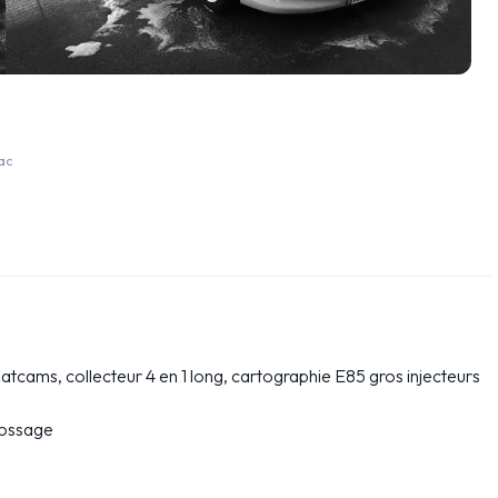
ac
cams, collecteur 4 en 1 long, cartographie E85 gros injecteurs
rossage