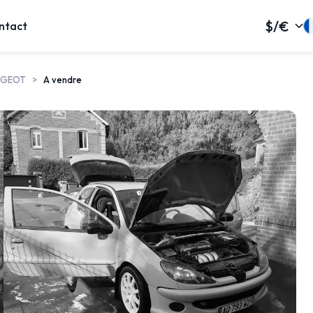
$/€
ntact
UGEOT
A vendre