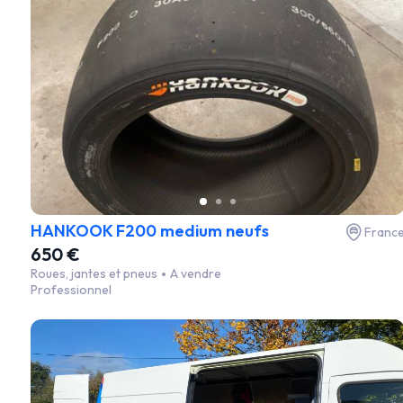
HANKOOK F200 medium neufs
Franc
650 €
Roues, jantes et pneus
A vendre
Professionnel