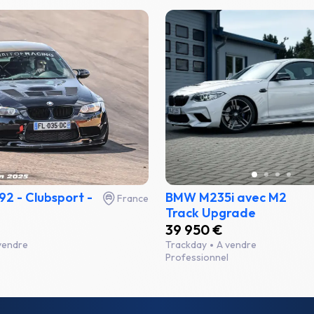
2 - Clubsport -
BMW M235i avec M2
France
Track Upgrade
39 950 €
vendre
Trackday
A vendre
Professionnel