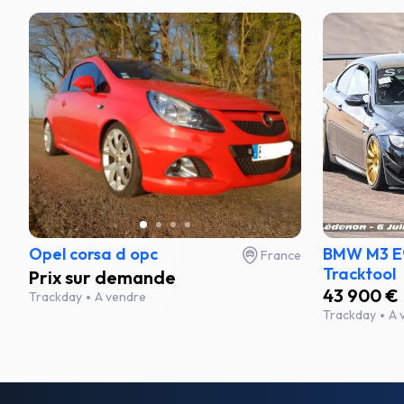
Opel corsa d opc
BMW M3 E9
France
Tracktool
Prix sur demande
43 900 €
Trackday
A vendre
Trackday
A 