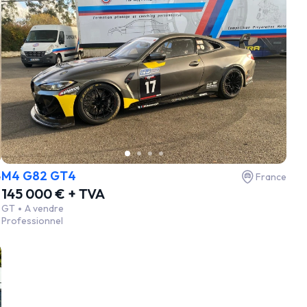
M4 G82 GT4
e
France
145 000 € + TVA
GT
A vendre
Professionnel