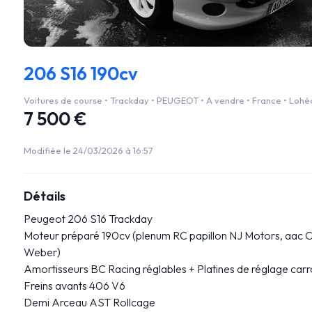
206 S16 190cv
Voitures de course • Trackday • PEUGEOT • A vendre • France • Lohé
7 500 €
Modifiée le 24/03/2026 à 16:57
Détails
Peugeot 206 S16 Trackday
Moteur préparé 190cv (plenum RC papillon NJ Motors, aac Cat
Weber)
Amortisseurs BC Racing réglables + Platines de réglage car
Freins avants 406 V6
Demi Arceau AST Rollcage