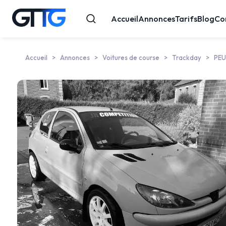
Accueil
Annonces
Tarifs
Blog
Co
Accueil
Annonces
Voitures de course
Trackday
PE