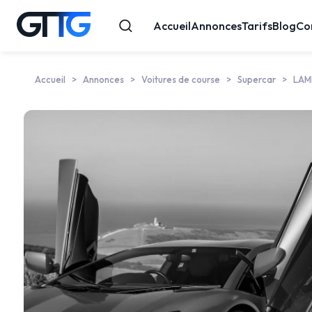
Accueil
Annonces
Tarifs
Blog
Co
Accueil
Annonces
Voitures de course
Supercar
LAM