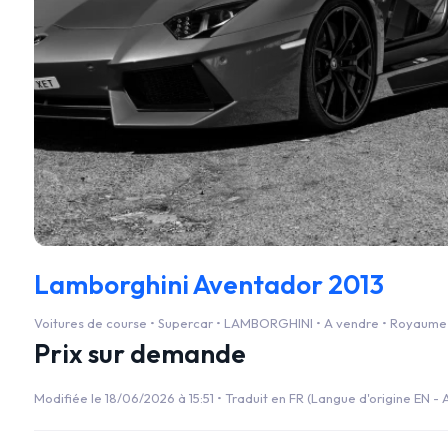
Lamborghini Aventador 2013
Voitures de course • Supercar • LAMBORGHINI • A vendre • Royaume
Prix sur demande
Modifiée le 18/06/2026 à 15:51 •
Traduit en FR (Langue d'origine EN - A