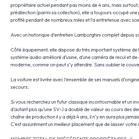
propriétaire actuel pendant pas moins de 4 ans, mais surtout, 
prédilection (parmi sa collection), elle a toujours occupé un
profité pendant de nombreux miles et l’a entretenue avec soin p
Avec un historique d’entretien Lamborghini complet depuis sa 
Côté équipement, elle dispose du très important système de l
système audio amélioré d’usine, d’une caméra de recul et de ca
moderne, comme on peut s’y attendre. Sans oublier le couver
La voiture est livrée avec l’ensemble de ses manuels d’origin
secours.
Si vous recherchez un futur classique incontournable et un in
d’autant plus qu’une SV-J a doublé de valeur au cours des de
chaîne de production il y a déjà 4 ans, il n’y en aura plus jama
C’est assurément un meilleur placement que de laisser votre 