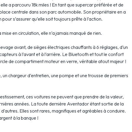
elle a parcouru 18k miles ! En tant que supercar préférée et de
e place centrale dans son parc automobile. Son propriétaire en a
our s’assurer qu’elle soit toujours prête à l’action.
mise en circulation, elle n’a jamais manqué de rien.
evage avant, de sièges électriques chauffants à 6 réglages, d’un
pteurs à l’avant et à l’arrière. Le Bluetooth et tout le confort
cle de compartiment moteur en verre, véritable atout majeur !
e, un chargeur d’entretien, une pompe et une trousse de premiers
vestissement, ces voitures ne peuvent que prendre de la valeur,
rnières années. La toute dernière Aventador étant sortie de la
is d’autres. Elles sont rares, magnifiques et agréables à conduire.
argent à la banque !