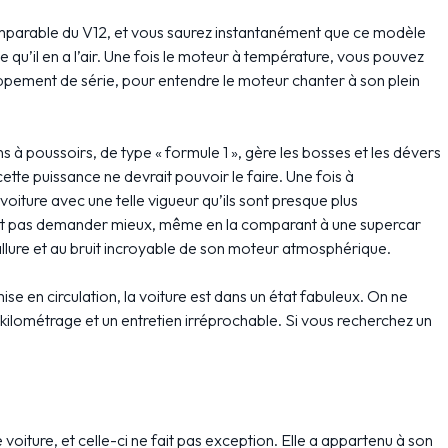
mparable du V12, et vous saurez instantanément que ce modèle
ide qu’il en a l’air. Une fois le moteur à température, vous pouvez
pement de série, pour entendre le moteur chanter à son plein
ns à poussoirs, de type « formule 1 », gère les bosses et les dévers
cette puissance ne devrait pouvoir le faire. Une fois à
oiture avec une telle vigueur qu’ils sont presque plus
ait pas demander mieux, même en la comparant à une supercar
 allure et au bruit incroyable de son moteur atmosphérique.
e en circulation, la voiture est dans un état fabuleux. On ne
 kilométrage et un entretien irréprochable. Si vous recherchez un
oiture, et celle-ci ne fait pas exception. Elle a appartenu à son