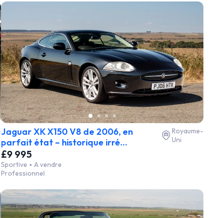
Jaguar XK X150 V8 de 2006, en
-
Royaume-
Uni
parfait état – historique irré...
£9 995
Sportive
A vendre
Professionnel