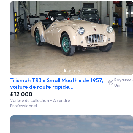
Triumph TR3 « Small Mouth » de 1957,
Royaume
Uni
voiture de route rapide...
£12 000
Voiture de collection
A vendre
Professionnel