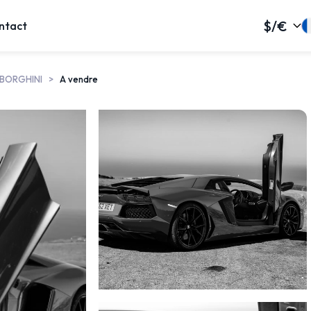
$/€
ntact
BORGHINI
A vendre