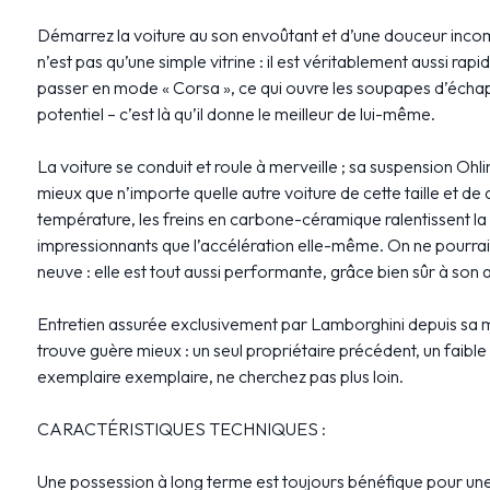
Démarrez la voiture au son envoûtant et d’une douceur inco
n’est pas qu’une simple vitrine : il est véritablement aussi rap
passer en mode « Corsa », ce qui ouvre les soupapes d’échap
potentiel – c’est là qu’il donne le meilleur de lui-même.
La voiture se conduit et roule à merveille ; sa suspension Ohli
mieux que n’importe quelle autre voiture de cette taille et de 
température, les freins en carbone-céramique ralentissent la v
impressionnants que l’accélération elle-même. On ne pourr
neuve : elle est tout aussi performante, grâce bien sûr à son
Entretien assurée exclusivement par Lamborghini depuis sa mis
trouve guère mieux : un seul propriétaire précédent, un faible
exemplaire exemplaire, ne cherchez pas plus loin.
CARACTÉRISTIQUES TECHNIQUES :
Une possession à long terme est toujours bénéfique pour une v