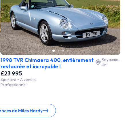
1998 TVR Chimaera 400, entièrement
Royaume-
i
Uni
restaurée et incroyable !
£23 995
Sportive
A vendre
Professionnel
onces de Miles Hardy