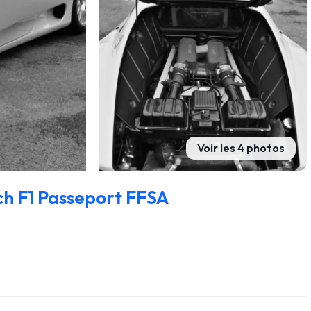
Voir les 4 photos
ch F1 Passeport FFSA