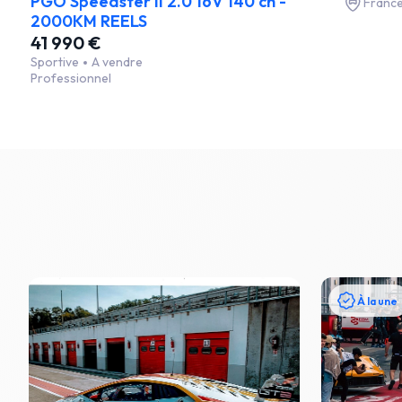
PGO Speedster II 2.0 16V 140 ch -
Franc
2000KM REELS
41 990 €
Sportive
A vendre
Professionnel
À la une