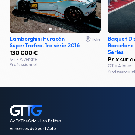
Lamborghini Huracán
Baquet Di
Italie
SuperTrofeo, 1re série 2016
Barcelone 
Series
130 000 €
Prix sur
GT
A vendre
Professionnel
GT
A louer
Professionnel
GoToTheGrid - Les Petites
Annonces du Sport Auto