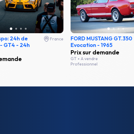
spo: 24h de
FORD MUSTANG GT.350
France
- GT4 - 24h
Evocation - 1965
Prix sur demande
 demande
GT
A vendre
Professionnel