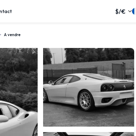
$/€
ntact
A vendre