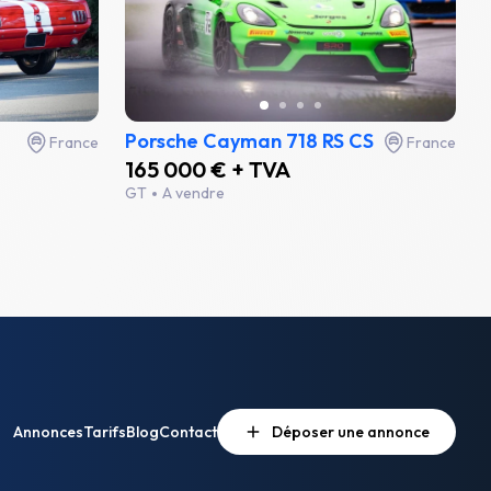
Porsche Cayman 718 RS CS
France
France
165 000 € + TVA
GT
A vendre
Annonces
Tarifs
Blog
Contact
Déposer une annonce