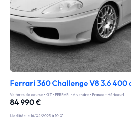
Ferrari 360 Challenge V8 3.6 400 
Voitures de course • GT • FERRARI • A vendre • France • Héricourt
84 990 €
Modifiée le 16/04/2025 à 10:01